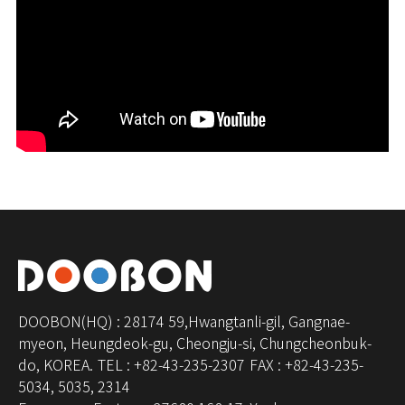
DOOBON(HQ) : 28174 59,Hwangtanli-gil, Gangnae-
myeon, Heungdeok-gu, Cheongju-si, Chungcheonbuk-
do, KOREA.
TEL : +82-43-235-2307
FAX : +82-43-235-
5034, 5035, 2314